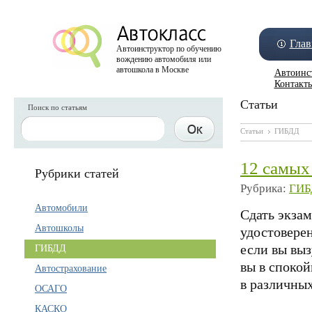
Глав
Автоинструктор по обучению
вождению автомобиля или
автошкола в Москве
Автоинс
Контакт
Статьи
Поиск по статьям
Статьи
ГИБДД
12 самых
Рубрики статей
Рубрика:
ГИБ
Автомобили
Сдать экзам
Автошколы
удостоверен
если вы выз
ГИБДД
вы в споко
Автострахование
в различны
ОСАГО
КАСКО