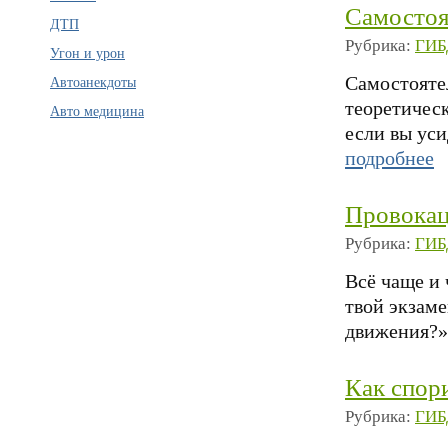
Самостоя
ДТП
Рубрика:
ГИБ
Угон и урон
Самостоятел
Автоанекдоты
теоретическ
Авто медицина
если вы ус
подробнее
Провокац
Рубрика:
ГИБ
Всё чаще и 
твой экзам
движения?» 
Как спор
Рубрика:
ГИБ