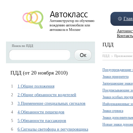
Глав
Автоинструктор по обучению
вождению автомобиля или
автошкола в Москве
Автоинс
Контакт
ПДД
Поиск по ПДД
ПДД
Приложение 
Предупреждающие 
ПДД (от 20 ноября 2010)
Знаки приоритета
Запрещающие знаки
1
1.Общие положения
Предписывающие з
2
2.Общие обязанности водителей
Знаки особых предп
3
3.Применение специальных сигналов
Информационные з
Знаки сервиса
4
4.Обязанности пешеходов
Знаки дополнительн
5
5.Обязанности пассажиров
Новые знаки дорож
6
6.Сигналы светофора и регулировщика