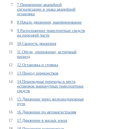
7
7.Применение аварийной
сигнализации и знака аварийной
остановки
8
8.Начало движения, маневрирование
9
9.Расположение транспортных средств
на проезжей части
10
10.Скорость движения
11
11.Обгон, опережение, встречный
разъезд
12
12.Остановка и стоянка
13
13.Проезд перекрестков
14
14.Пешеходные переходы и места
остановок маршрутных транспортных
средств
15
15.Движение через железнодорожные
пути
16
16.Движение по автомагистралям
17
17.Движение в жилых зонах
18
18.Приоритет маршрутных