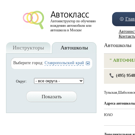
Глав
Автоинструктор по обучению
вождению автомобиля или
автошкола в Москве
Автоинс
Контакт
Автошколы
Инструкторы
Автошколы
" АВТОФИЛ
Выберите город:
Ставропольский край
(495) 954
Округ:
Тульская,Шаболовс
Адреса автошкол
ЮАО
Дополнительная 