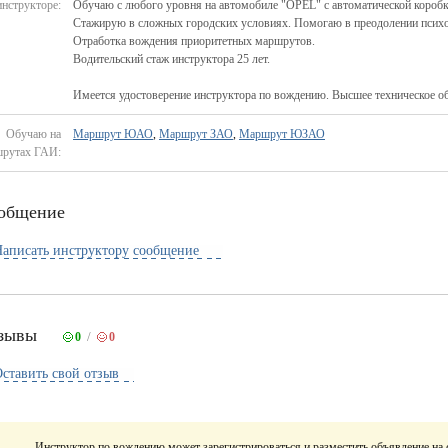
инструкторе:
Обучаю с любого уровня на автомобиле "OPEL" с автоматической коробк
Стажирую в сложных городских условиях. Помогаю в преодолении психо
Отработка вождения приоритетных маршрутов.
Водительский стаж инструктора 25 лет.
Имеется удостоверение инструктора по вождению. Высшее техническое об
Обучаю на
Маршрут ЮАО
,
Маршрут ЗАО
,
Маршрут ЮЗАО
рутах ГАИ:
общение
аписать инструктору сообщение
зывы
/
0
0
ставить свой отзыв
Инструктор по вождению может зарегистрироваться и разместить объявление на 