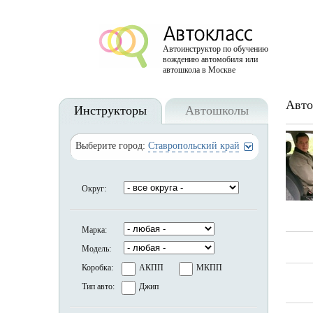
Автоинструктор по обучению
вождению автомобиля или
автошкола в Москве
Авто
Инструкторы
Автошколы
Выберите город:
Ставропольский край
Округ:
Марка:
Модель:
Коробка:
АКПП
МКПП
Тип авто:
Джип