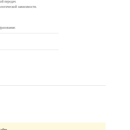
ой передач.
логической зависимости.
разование.
сайте