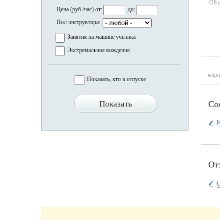
Об 
Цена (руб./час) от:
до:
Пол инструктора:
Занятия на машине ученика
Экстремальное вождение
марш
Показать, кто в отпуске
Со
Н
От
О