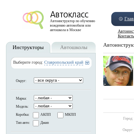
Глав
Автоинструктор по обучению
вождению автомобиля или
автошкола в Москве
Автоинс
Контакт
Автоинструк
Инструкторы
Автошколы
Выберите город:
Ставропольский край
Округ:
Марка:
Модель:
Коробка:
АКПП
МКПП
Город:
Тип авто:
Джип
Округ: