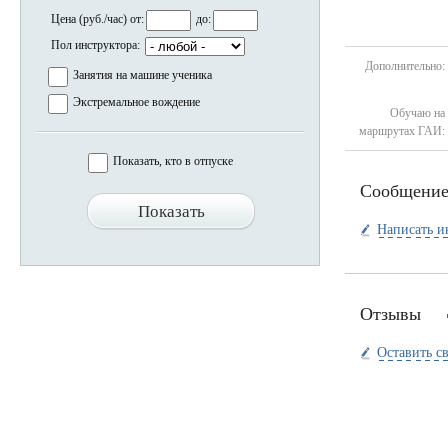
Цена (руб./час) от:
до:
Пол инструктора:
Дополнительно:
Занятия на машине ученика
Экстремальное вождение
Обучаю на
маршрутах ГАИ:
Показать, кто в отпуске
Сообщени
Написать и
Отзывы
Оставить с