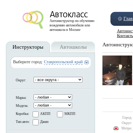
Глав
Автоинструктор по обучению
вождению автомобиля или
автошкола в Москве
Автоинс
Контакт
Автоинструк
Инструкторы
Автошколы
Выберите город:
Ставропольский край
Округ:
Марка:
Модель:
Коробка:
АКПП
МКПП
Город:
Тип авто:
Джип
Округ:
Метро: