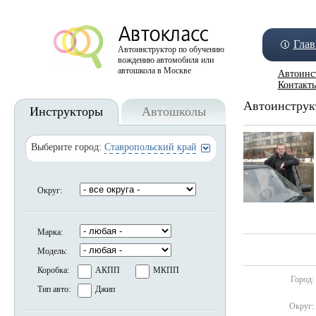
Глав
Автоинструктор по обучению
вождению автомобиля или
автошкола в Москве
Автоинс
Контакт
Автоинструк
Инструкторы
Автошколы
Выберите город:
Ставропольский край
Округ:
Марка:
Модель:
Коробка:
АКПП
МКПП
Город:
Тип авто:
Джип
Округ: