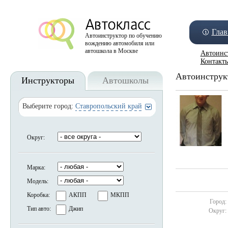
Глав
Автоинструктор по обучению
вождению автомобиля или
автошкола в Москве
Автоинс
Контакт
Автоинструк
Инструкторы
Автошколы
Выберите город:
Ставропольский край
Округ:
Марка:
Модель:
Коробка:
АКПП
МКПП
Город:
Тип авто:
Джип
Округ: