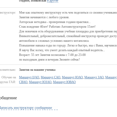
стадион, Войковская
и другие
инструкторе:
Мне как опытному инструктору есть чем поделиться со своими учениками
Занятия начинаются с любого уровня.
Авторская методика - проверенная годами практики...
Стаж вождение 40лет! Работаю Автоинструктором 15лет!
Для новичков есть оборудованная учебная площадка для приобретения п
Внимательный, доброжелательный, спокойный инструктор проведет дост
автомобиля в сложных условиях нашего мегаполиса.
Повышение навыка езды по городу. Легко и быстро, мы с Вами, научимс
Я научу Вас всему, что умеет делать каждый опытный водитель...
Возраст: 55 лет Занятия возможны с 7-00 до 23-00
по выходным дням и вечерам.Звоните сейчас!
олнительно:
Занятия на машине ученика
Обучаю на
Маршрут ЦАО
,
Маршрут САО
,
Маршрут ЮАО
,
Маршрут ЗАО
,
Маршру
рутах ГАИ:
СВАО
,
Маршрут ЮЗАО
,
Маршрут ЮВАО
общение
аписать инструктору сообщение