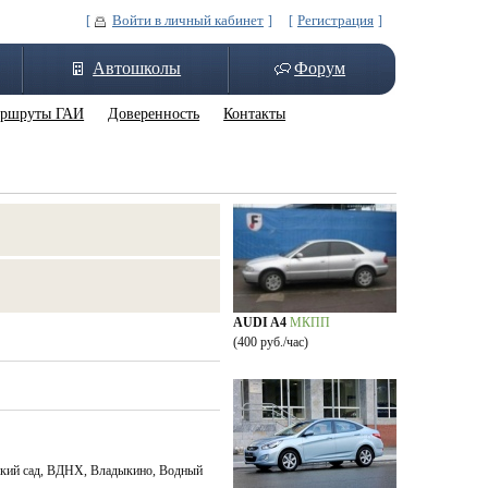
Войти в личный кабинет
Регистрация
[
] [
]
Автошколы
Форум
ршруты ГАИ
Доверенность
Контакты
AUDI A4
МКПП
(400 руб./час)
еский сад, ВДНХ, Владыкино, Водный