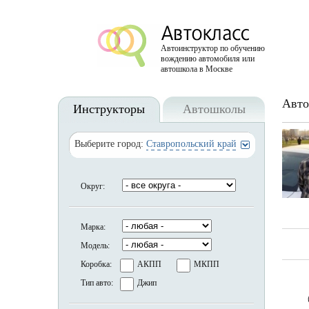
Автоинструктор по обучению
вождению автомобиля или
автошкола в Москве
Авто
Инструкторы
Автошколы
Выберите город:
Ставропольский край
Округ:
Марка:
Модель:
Коробка:
АКПП
МКПП
Тип авто:
Джип