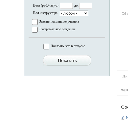
Цена (руб./час) от:
до:
Пол инструктора:
Об 
Занятия на машине ученика
Экстремальное вождение
Показать, кто в отпуске
Доп
марш
Со
Н