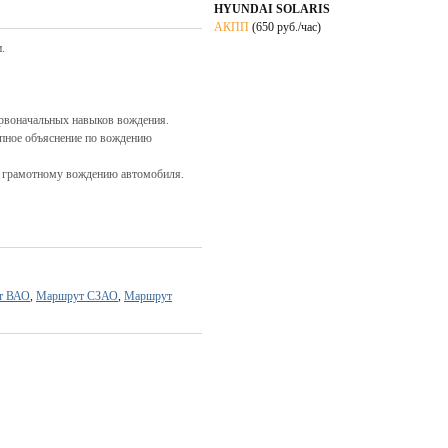
HYUNDAI SOLARIS
АКПП
(650 руб./час)
.
ервоначальных навыков вождения.
упное объяснение по вождению
я грамотному вождению автомобиля.
т ВАО
,
Маршрут СЗАО
,
Маршрут