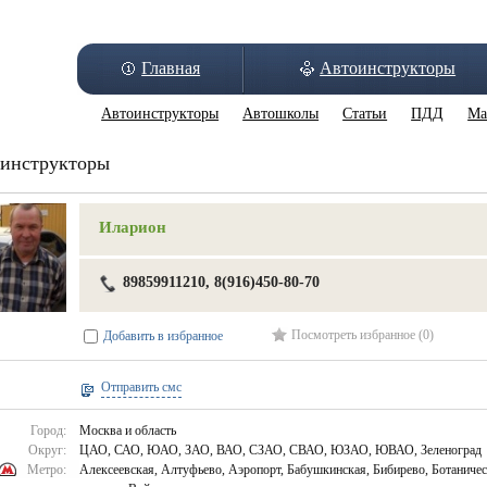
Главная
Автоинструкторы
Автоинструкторы
Автошколы
Статьи
ПДД
Ма
инструкторы
Иларион
89859911210, 8(916)450-80-70
Посмотреть избранное (0)
Добавить в избранное
Отправить смс
Город:
Москва и область
Округ:
ЦАО, САО, ЮАО, ЗАО, ВАО, СЗАО, СВАО, ЮЗАО, ЮВАО, Зеленоград
Метро:
Алексеевская, Алтуфьево, Аэропорт, Бабушкинская, Бибирево, Ботанич